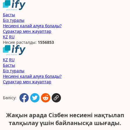
Басты
Біз туралы
Несиені қалай алуға болады?
Сұрақтар мен жауаптар
KZ
RU
Несие расталды:
1
5
5
6
8
5
3
KZ
RU
Басты
Біз туралы
Несиені қалай алуға болады?
Сұрақтар мен жауаптар
Бөлісу:
Жақын арада Сізбен несиені нақтылап
талқылау үшін байланысқа шығады.