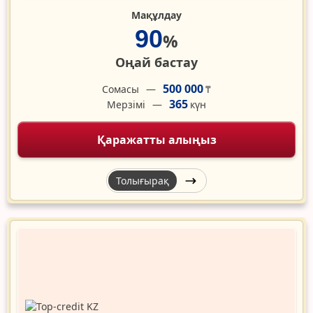
Мақұлдау
90
%
Оңай бастау
500 000
Сомасы
₸
365
Мерзімі
күн
Қаражатты алыңыз
Толығырақ