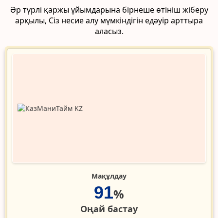
Әр түрлі қаржы ұйымдарына бірнеше өтініш жіберу
арқылы, Сіз несие алу мүмкіндігін едәуір арттыра
аласыз.
Мақұлдау
91
%
Оңай бастау