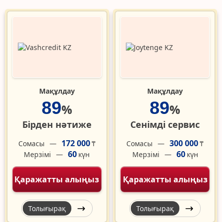
Мақұлдау
Мақұлдау
89
89
%
%
Бірден нәтиже
Сенімді сервис
172 000
300 000
Сомасы
Сомасы
₸
₸
60
60
Мерзімі
Мерзімі
күн
күн
Қаражатты алыңыз
Қаражатты алыңыз
Толығырақ
Толығырақ