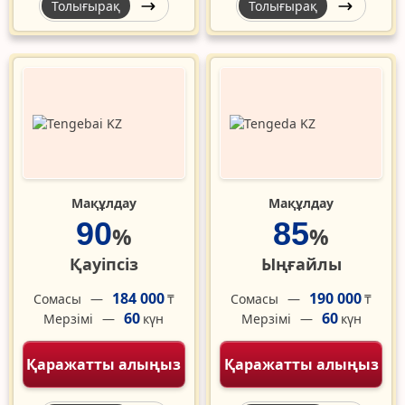
Толығырақ
Толығырақ
Мақұлдау
Мақұлдау
90
85
%
%
Қауіпсіз
Ыңғайлы
184 000
190 000
Сомасы
Сомасы
₸
₸
60
60
Мерзімі
Мерзімі
күн
күн
Қаражатты алыңыз
Қаражатты алыңыз