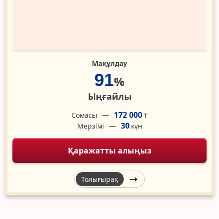
Мақұлдау
91
%
Ыңғайлы
172 000
Сомасы
₸
30
Мерзімі
күн
Қаражатты алыңыз
Толығырақ