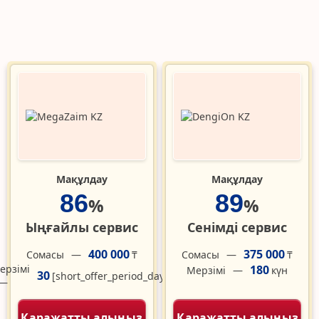
Мақұлдау
Мақұлдау
86
89
%
%
Ыңғайлы сервис
Сенімді сервис
400 000
375 000
Сомасы
Сомасы
₸
₸
ерзімі
180
Мерзімі
күн
30
[short_offer_period_days]
Қаражатты алыңыз
Қаражатты алыңыз