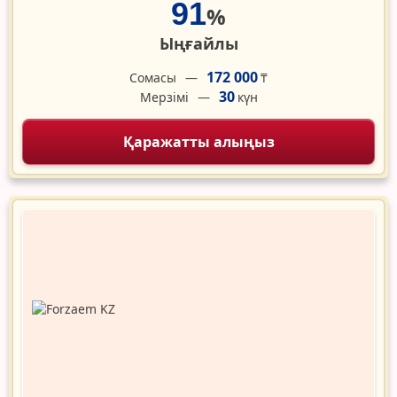
91
%
Ыңғайлы
172 000
Сомасы
₸
30
Мерзімі
күн
Қаражатты алыңыз