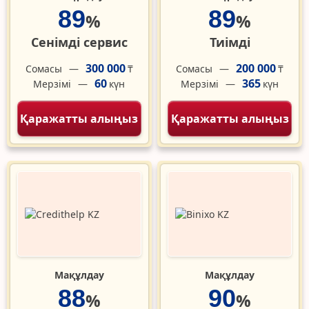
89
89
%
%
Сенімді сервис
Тиімді
300 000
200 000
Сомасы
Сомасы
₸
₸
60
365
Мерзімі
Мерзімі
күн
күн
Қаражатты алыңыз
Қаражатты алыңыз
Мақұлдау
Мақұлдау
88
90
%
%