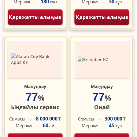
180
30
Мерзімі
Мерзімі
күн
күн
Қаражатты алыңыз
Қаражатты алыңыз
Мақұлдау
Мақұлдау
77
77
%
%
Ыңғайлы сервис
Оңай
8 000 000
300 000
Сомасы
Сомасы
₸
₸
60
45
Мерзімі
Мерзімі
ай
күн