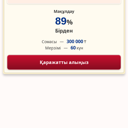
Мақұлдау
89
%
Бірден
300 000
Сомасы
₸
60
Мерзімі
күн
Қаражатты алыңыз