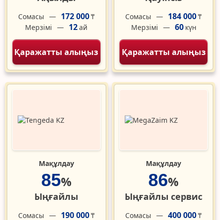
172 000
184 000
Сомасы
Сомасы
₸
₸
12
60
Мерзімі
Мерзімі
ай
күн
Қаражатты алыңыз
Қаражатты алыңыз
Мақұлдау
Мақұлдау
85
86
%
%
Ыңғайлы
Ыңғайлы сервис
190 000
400 000
Сомасы
Сомасы
₸
₸