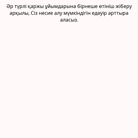
Әр түрлі қаржы ұйымдарына бірнеше өтініш жіберу
арқылы, Сіз несие алу мүмкіндігін едәуір арттыра
аласыз.