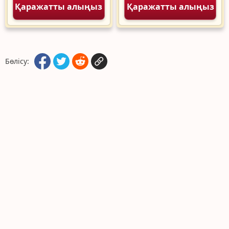
Қаражатты алыңыз
Қаражатты алыңыз
Бөлісу: