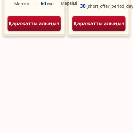
60
Мерзімі
Мерзімі
күн
30
[short_offer_period_day
Қаражатты алыңыз
Қаражатты алыңыз