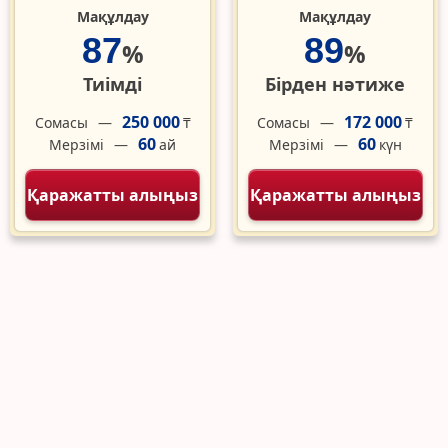
Мақұлдау
Мақұлдау
87
89
%
%
Тиімді
Бірден нәтиже
250 000
172 000
Сомасы
Сомасы
₸
₸
60
60
Мерзімі
Мерзімі
ай
күн
Қаражатты алыңыз
Қаражатты алыңыз