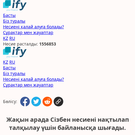
Басты
Біз туралы
Несиені қалай алуға болады?
Сұрақтар мен жауаптар
KZ
RU
Несие расталды:
1
5
5
6
8
5
3
KZ
RU
Басты
Біз туралы
Несиені қалай алуға болады?
Сұрақтар мен жауаптар
Бөлісу:
Жақын арада Сізбен несиені нақтылап
талқылау үшін байланысқа шығады.