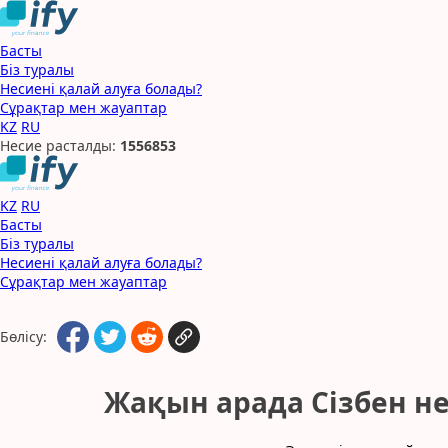
Басты
Біз туралы
Несиені қалай алуға болады?
Сұрақтар мен жауаптар
KZ
RU
Несие расталды:
1
5
5
6
8
5
3
KZ
RU
Басты
Біз туралы
Несиені қалай алуға болады?
Сұрақтар мен жауаптар
Бөлісу:
Жақын арада Сізбен н