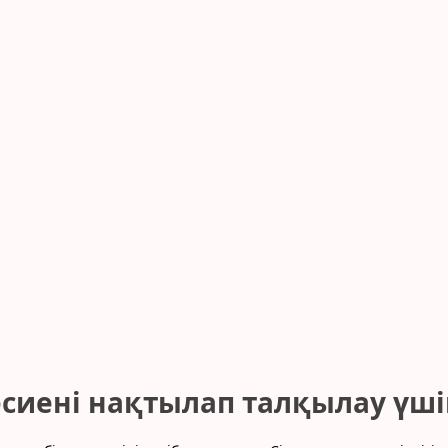
есиені нақтылап талқылау үш