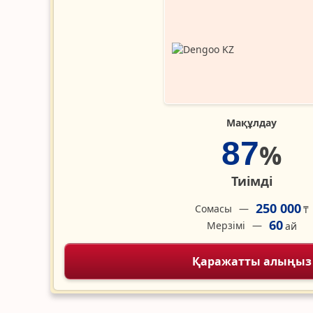
Мақұлдау
87
%
Тиімді
250 000
Сомасы
₸
60
Мерзімі
ай
Қаражатты алыңыз