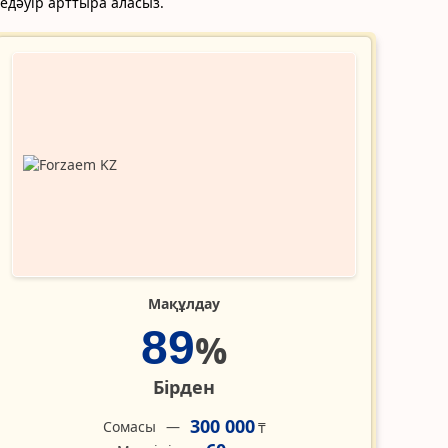
едәуір арттыра аласыз.
Мақұлдау
89
%
Бірден
300 000
Сомасы
₸