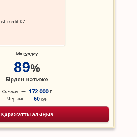
Мақұлдау
89
%
Бірден нәтиже
172 000
Сомасы
₸
60
Мерзімі
күн
Қаражатты алыңыз