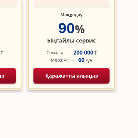
Мақұлдау
90
%
Ыңғайлы сервис
200 000
Сомасы
₸
₸
60
Мерзімі
н
күн
ыз
Қаражатты алыңыз