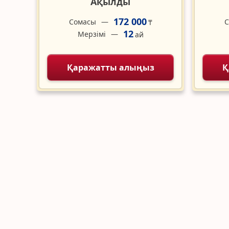
Ақылды
172 000
Сомасы
С
₸
12
Мерзімі
ай
Қаражатты алыңыз
Қ