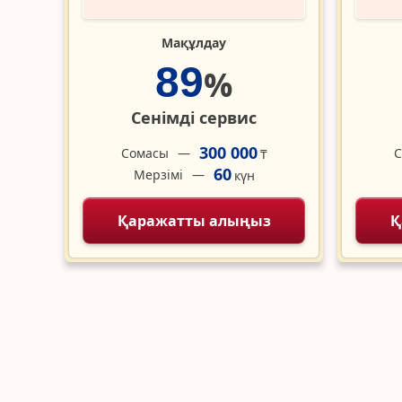
Мақұлдау
89
%
Сенімді сервис
300 000
Сомасы
С
₸
60
Мерзімі
күн
Қаражатты алыңыз
Қ