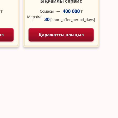
Ыңғайлы сервис
400 000
Сомасы
₸
₸
Мерзімі
30
[short_offer_period_days]
ыз
Қаражатты алыңыз