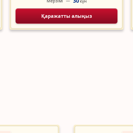
30
Мерзімі
күн
Қаражатты алыңыз