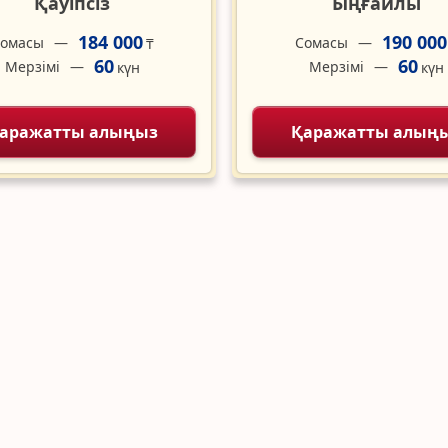
Қауіпсіз
Ыңғайлы
184 000
190 000
омасы
Сомасы
₸
60
60
Мерзімі
Мерзімі
күн
күн
аражатты алыңыз
Қаражатты алың