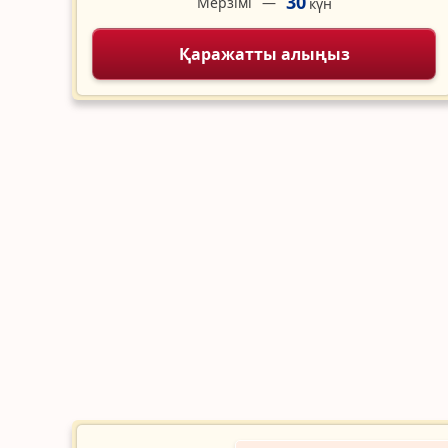
30
Мерзімі
күн
Қаражатты алыңыз