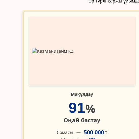
Әр түрлі қаржы ұйымда
Мақұлдау
91
%
Оңай бастау
500 000
Сомасы
₸