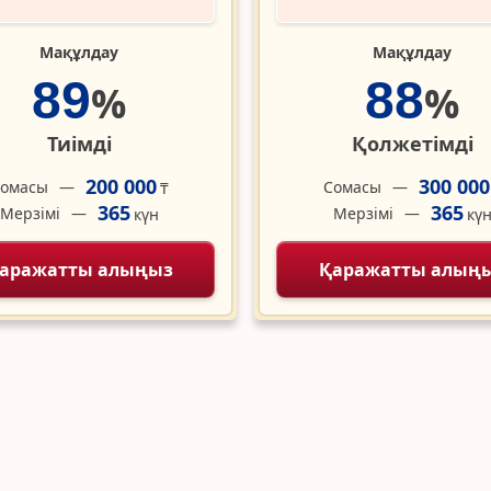
Мақұлдау
Мақұлдау
89
88
%
%
Тиімді
Қолжетімді
200 000
300 000
омасы
Сомасы
₸
365
365
Мерзімі
Мерзімі
күн
кү
аражатты алыңыз
Қаражатты алың