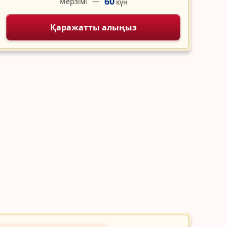
60
Мерзімі
күн
Қаражатты алыңыз