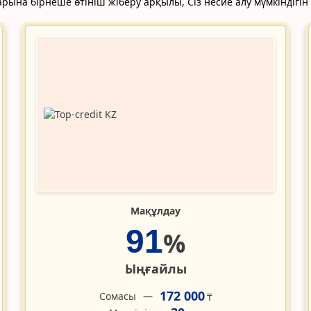
рына бірнеше өтініш жіберу арқылы, Сіз несие алу мүмкіндігін 
Мақұлдау
91
%
Ыңғайлы
172 000
Сомасы
₸